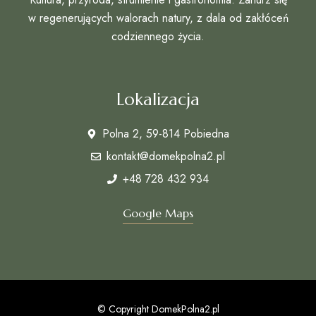
w regenerujących walorach natury, z dala od zakłóceń
codziennego życia.
Lokalizacja
Polna 2, 59-814 Pobiedna
kontakt@domekpolna2.pl
+48 728 432 934
Google Maps
© Copyright DomekPolna2.pl